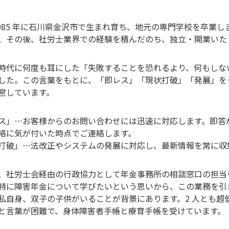
1985 年に石川県金沢市で生まれ育ち、地元の専門学校を卒業
、その後、社労士業界での経験を積んだのち、独立・開業いた
時代に何度も耳にした「失敗することを恐れるより、何もしな
した。この言葉をもとに、「即レス」「現状打破」「発展」を
営しています。
ス」…お客様からのお問い合わせには迅速に対応します。即答
絡に気が付いた時点でご連絡します。
打破」…法改正やシステムの発展に対応し、最新情報を常に収
、社労士会経由の行政協力として年金事務所の相談窓口の担当
特に障害年金について学びたいという思いから、この業務を引
私自身、双子の子供がいることが背景にあります。2 人とも超
と言葉が困難で、身体障害者手帳と療育手帳を受けています。