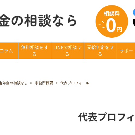
無料相談をす
LINEで相談す
受給判定をす
コラム
サポー
る
る
る
害年金の相談なら
事務所概要
代表プロフィール
代表プロフ