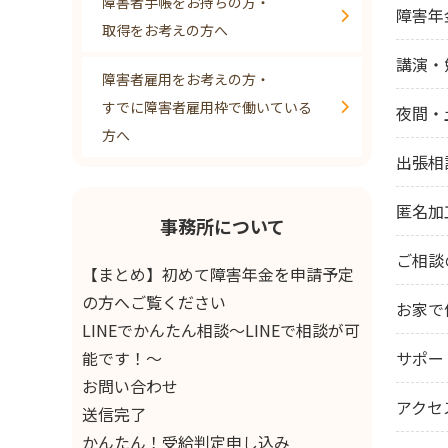
障害者手帳をお持ちの方・
障害年
取得をお考えの方へ
講演・
障害者雇用をお考えの方・
すでに障害者雇用枠で働いている
夜間・
方へ
出張相
匿名加
事務所について
ご相談
【まとめ】初めて障害年金を申請予定
の方へご覧ください
お家で
LINEでかんたん相談～LINEで相談が可
能です！～
サポー
お問い合わせ
アクセ
送信完了
かんたん！受給判定申し込み