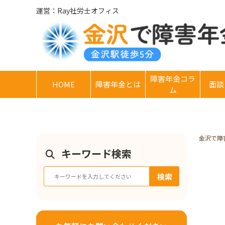
運営：Ray社労士オフィス
障害年金コラ
HOME
障害年金とは
面談
ム
金沢で障
キーワード検索
検索