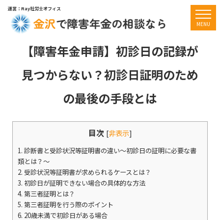
運営：Ray社労士オフィス
togg
MENU
【障害年金申請】初診日の記録が
見つからない？初診日証明のため
の最後の手段とは
目次
[
非表示
]
1.
診断書と受診状況等証明書の違い〜初診日の証明に必要な書
類とは？〜
2.
受診状況等証明書が求められるケースとは？
3.
初診日が証明できない場合の具体的な方法
4.
第三者証明とは？
5.
第三者証明を行う際のポイント
6.
20歳未満で初診日がある場合