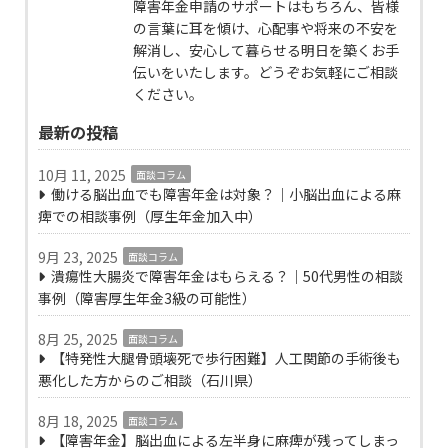
障害年金申請のサポートはもちろん、皆様
の言葉に耳を傾け、心配事や将来の不安を
解消し、安心して暮らせる明日を築くお手
伝いをいたします。どうぞお気軽にご相談
ください。
最新の投稿
10月 11, 2025
面談コラム
働ける脳出血でも障害年金は対象？｜小脳出血による麻
痺での相談事例（厚生年金加入中）
9月 23, 2025
面談コラム
潰瘍性大腸炎で障害年金はもらえる？｜50代男性の相談
事例（障害厚生年金3級の可能性）
8月 25, 2025
面談コラム
【特発性大腿骨頭壊死で歩行困難】人工関節の手術後も
悪化した方からのご相談（石川県）
8月 18, 2025
面談コラム
【障害年金】脳出血による左半身に麻痺が残ってしまっ