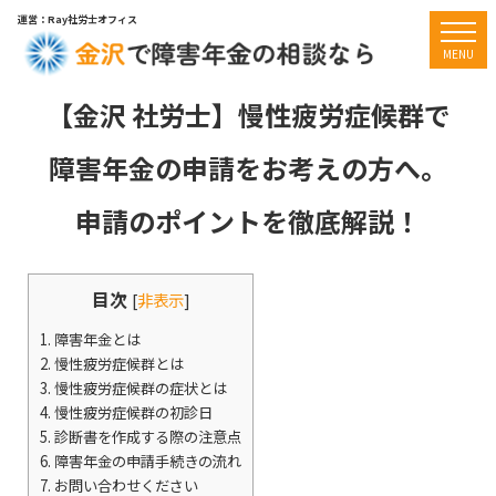
運営：Ray社労士オフィス
togg
MENU
【金沢 社労士】慢性疲労症候群で
障害年金の申請をお考えの方へ。
申請のポイントを徹底解説！
目次
[
非表示
]
1.
障害年金とは
2.
慢性疲労症候群とは
3.
慢性疲労症候群の症状とは
4.
慢性疲労症候群の初診日
5.
診断書を作成する際の注意点
6.
障害年金の申請手続きの流れ
7.
お問い合わせください