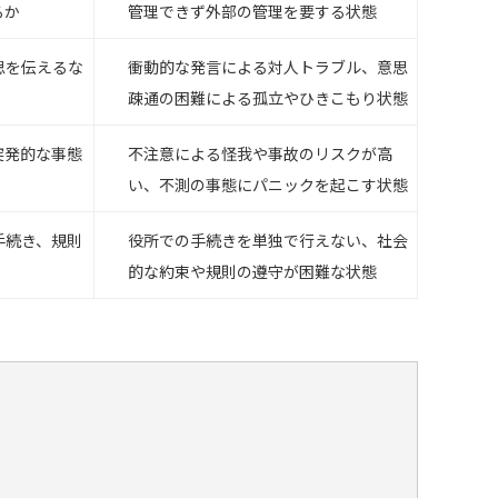
るか
管理できず外部の管理を要する状態
思を伝えるな
衝動的な発言による対人トラブル、意思
疎通の困難による孤立やひきこもり状態
突発的な事態
不注意による怪我や事故のリスクが高
い、不測の事態にパニックを起こす状態
手続き、規則
役所での手続きを単独で行えない、社会
的な約束や規則の遵守が困難な状態