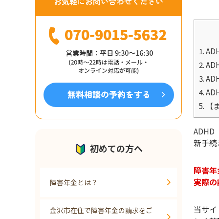
1.
AD
2.
AD
3.
AD
4.
AD
5.
【ま
ADH
新手続
初めての方へ
障害年
実際の
障害年金とは？
当サイ
金沢市在住で障害年金の請求をご