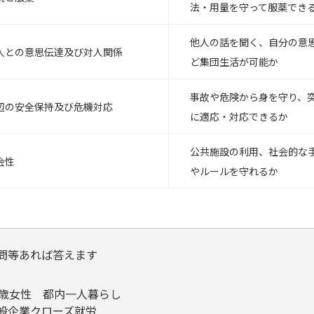
法・用量を守って服薬でき
他人の話を聞く、自分の意
人との意思伝達及び対人関係
ど集団生活が可能か
事故や危険から身を守り、
辺の安全保持及び危機対応
に適応・対応できるか
公共施設の利用、社会的な
会性
やルールを守れるか
問等あれば答えます
8歳女性 都内一人暮らし
般企業クローズ就労