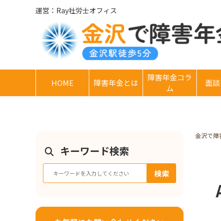
運営：Ray社労士オフィス
障害年金コラ
HOME
障害年金とは
面談
ム
金沢で障
キーワード検索
検索