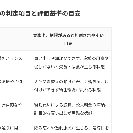
力の判定項目と評価基準の目安
実務上、制限があると判断されやすい
点
目安
量をバランス
買い出しや調理ができず、家族の用意や
促しがないと欠食・偏食が生じる状態
の清掃や片付
入浴や着替えの頻度が著しく落ちる、片
付けができず衛生環境が乱れる状態
、計画的なや
衝動買いによる浪費、公共料金の滞納、
計画的な買い出しが困難な状態
示通りに用
飲み忘れや過剰服薬が生じる、通院日を