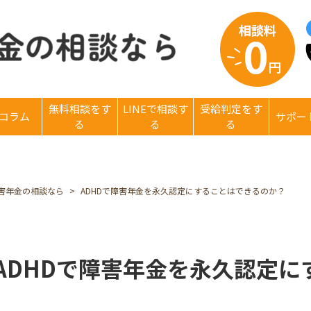
無料相談をす
LINEで相談す
受給判定をす
コラム
サポー
る
る
る
害年金の相談なら
ADHDで障害年金を永久認定にすることはできるのか？
ADHDで障害年金を永久認定に