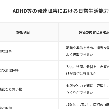
ADHD等の発達障害における日常生活能
評価項目
評価の内容と着眼
配膳や準備を含め、適当な
切な食事
よく摂取できるか
入浴、洗面、着替え、自室
辺の清潔保持
けが適切に行えるか
金銭を独力で適切に管理し
銭管理と買い物
りくりができるか
規則的に通院し、医師の指
院と服薬