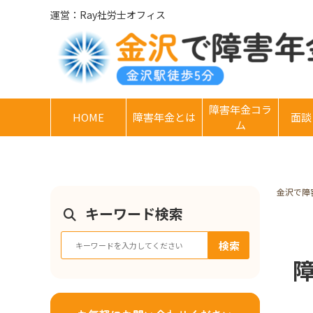
運営：Ray社労士オフィス
障害年金コラ
HOME
障害年金とは
面談
ム
金沢で障
キーワード検索
検索