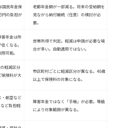
は国民年金保
老齢年金額が一部減る。将来の受給額を
万円の負担が
見ながら納付継続（任意）の検討が必
要。
障害年金は所
世帯所得で判定。軽減は申請が必要な場
が低くなる。
合が多い。自動適用ではない。
利用可能。
階の軽減区分
市区町村ごとに軽減区分が異なる。40歳
ど保険料が大
以上で保険料の対象になる。
ス・航空など
障害年金ではなく「手帳」が必要。等級
引など負担軽
により対象範囲が異なる。
軽減・福祉タ