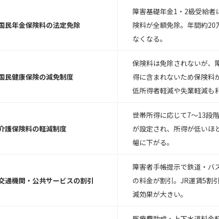
障害基礎年金1・2級受給者
 国民年金保険料の法定免除
険料が全額免除。年間約20
なくなる。
保険料は免除されないが、
 国民健康保険の減免制度
得に含まれないため保険料
低所得者軽減や失業軽減も
世帯所得に応じて7〜13段
 介護保険料の軽減制度
が設定され、所得が低いほ
幅に下がる。
障害者手帳提示で鉄道・バ
 交通機関・公共サービスの割引
の料金が割引。JR運賃5割
減効果が大きい。
医療費助成・上下水道料金